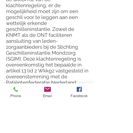
klachtenregeling, er de
mogelijkheid moet zijn om een
geschil voor te leggen aan een
wettelijk erkende
geschilleninstantie. Zowel de
KNMT als de ONT faciliteren
aansluiting van leden-
zorgaanbieders bij de Stichting
Geschilleninstantie Mondzorg
(SGIM). Deze klachtenregeling is
overeenkomstig het bepaalde in
artikel 13 lid 2 Wkkgz vastgesteld in
overeenstemming met de
Patiëntenfederatie Nederland,
zijnde de representatief te achten
organisatie van patiënten.
Phone
Email
Facebook
Voor meer informatie klik hier
onder op de link