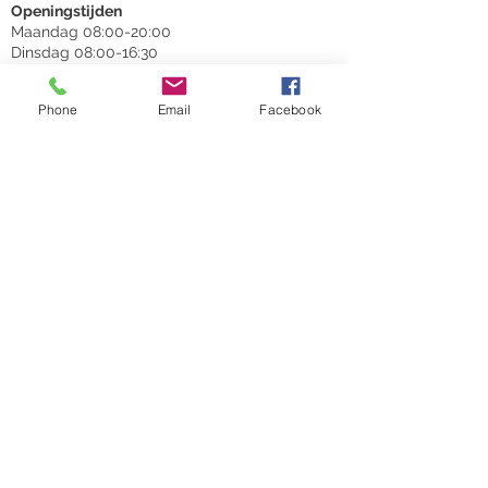
Openingstijden
Maandag 08:00-20:00
Dinsdag 08:00-16:30
Woensdag 08:00-20:00
Donderdag 08:00-16:30
Phone
Email
Facebook
Vrijdag 08:00-16:30
©2025 by Praktijk voor Tandheelkunde E.W.
van Es.