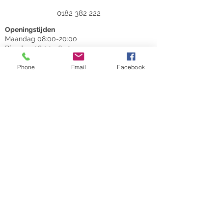
0182 382 222
Openingstijden
Maandag 08:00-20:00
Dinsdag 08:00-16:30
Woensdag 08:00-20:00
Donderdag 08:00-16:30
Phone
Email
Facebook
Vrijdag 08:00-16:30
©2025 by Praktijk voor Tandheelkunde E.W.
van Es.